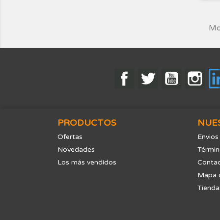
Mos
Facebook
Twitter
YouTube
Ins
PRODUCTOS
NUE
Ofertas
Envios
Novedades
Términ
Los más vendidos
Contac
Mapa d
Tienda