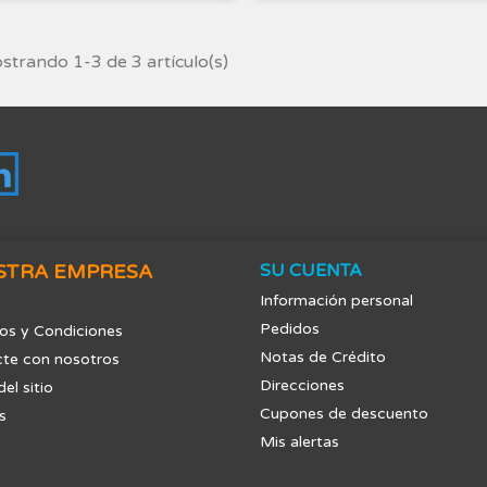
trando 1-3 de 3 artículo(s)
tagram
LinkedIn
STRA EMPRESA
SU CUENTA
Información personal
Pedidos
os y Condiciones
Notas de Crédito
te con nosotros
Direcciones
el sitio
Cupones de descuento
s
Mis alertas