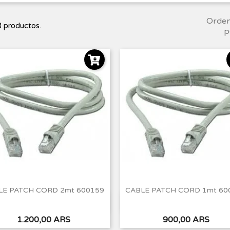
Orde
 productos.
p
LE PATCH CORD 2mt 600159
CABLE PATCH CORD 1mt 60
Vista rápida
Vista rápida


Precio
Precio
1.200,00 ARS
900,00 ARS