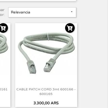
nar
Relevancia

or:
0161
CABLE PATCH CORD 3mt 600166 -
600165
Vista rápida

Precio
3.300,00 ARS