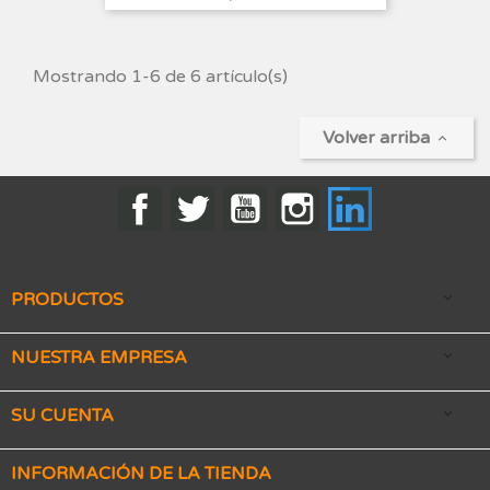
Mostrando 1-6 de 6 artículo(s)
Volver arriba

Facebook
Twitter
YouTube
Instagram
LinkedIn
PRODUCTOS

NUESTRA EMPRESA

SU CUENTA

INFORMACIÓN DE LA TIENDA