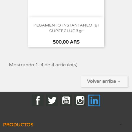
PEGAMENTO INSTANTANEO IBI
SUPERGLUE 3gr
Precio
500,00 ARS
Mostrando 1-4 de 4 artículo(s)
Volver arriba

Facebook
Twitter
YouTube
Instagram
LinkedIn
PRODUCTOS
