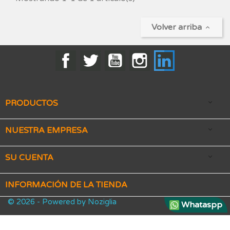
Volver arriba

Facebook
Twitter
YouTube
Instagram
LinkedIn
PRODUCTOS

NUESTRA EMPRESA

SU CUENTA

INFORMACIÓN DE LA TIENDA
© 2026 - Powered by Noziglia
Whataspp