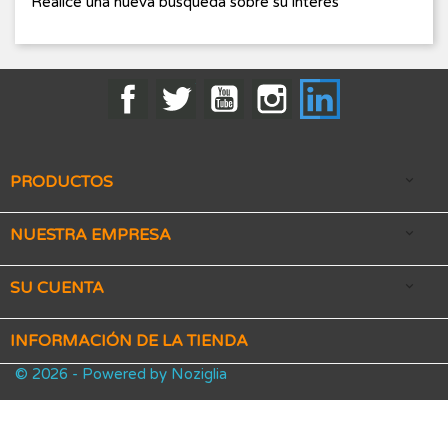
Realice una nueva búsqueda sobre su interés
Facebook
Twitter
YouTube
Instagram
LinkedIn
PRODUCTOS

NUESTRA EMPRESA

SU CUENTA

INFORMACIÓN DE LA TIENDA
© 2026 - Powered by Noziglia