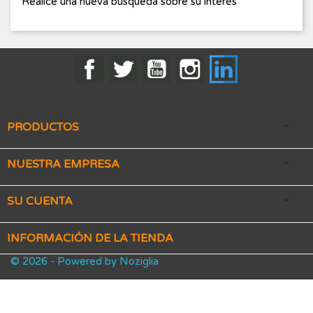
Realice una nueva búsqueda sobre su interés
Facebook
Twitter
YouTube
Instagram
LinkedIn
PRODUCTOS

NUESTRA EMPRESA

SU CUENTA

INFORMACIÓN DE LA TIENDA
© 2026 - Powered by Noziglia