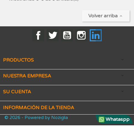
Volver arriba

Facebook
Twitter
YouTube
Instagram
LinkedIn
PRODUCTOS

NUESTRA EMPRESA

SU CUENTA

INFORMACIÓN DE LA TIENDA
© 2026 - Powered by Noziglia
Whataspp