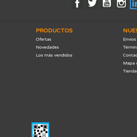
Facebook
Twitter
YouTube
Ins
PRODUCTOS
NUE
Ofertas
Envios
Novedades
Términ
Los más vendidos
Contac
Mapa d
Tienda