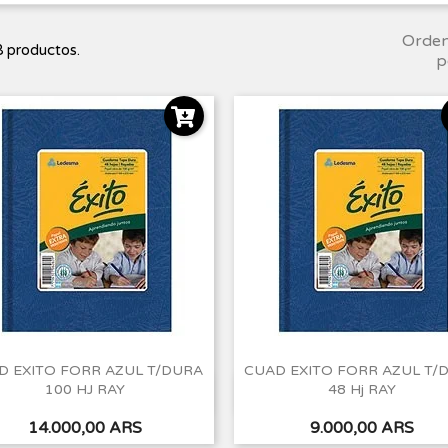
Orde
 productos.
p
D EXITO FORR AZUL T/DURA
CUAD EXITO FORR AZUL T/
100 HJ RAY
48 Hj RAY
Vista rápida
Vista rápida


Precio
Precio
14.000,00 ARS
9.000,00 ARS