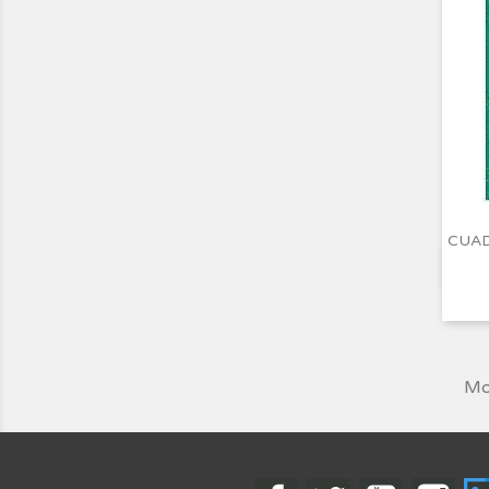
CUAD
Mos