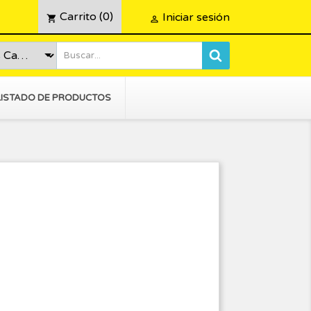
Carrito
(0)
Iniciar sesión
shopping_cart

LISTADO DE PRODUCTOS