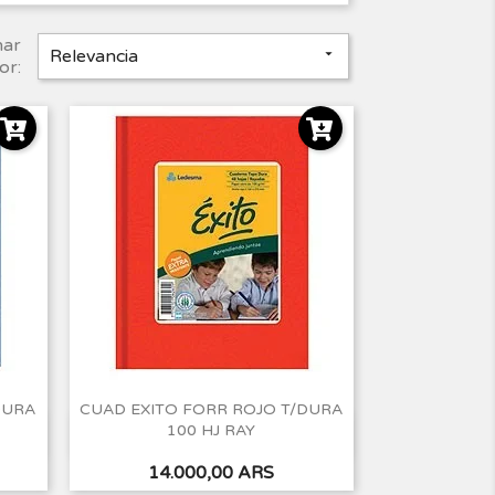
nar
Relevancia

or:
DURA
CUAD EXITO FORR ROJO T/DURA
100 HJ RAY
Vista rápida

Precio
14.000,00 ARS