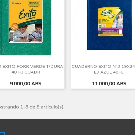
 EXITO FORR VERDE T/DURA
CUADERNO EXITO N°3 19X24
48 HJ CUADR
E3 AZUL 48HJ.
Vista rápida
Vista rápida


Precio
Precio
9.000,00 ARS
11.000,00 ARS
trando 1-8 de 8 artículo(s)