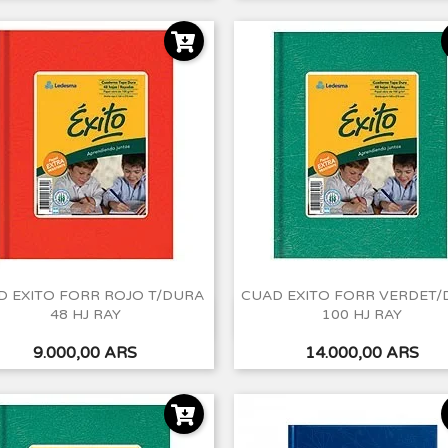
D EXITO FORR ROJO T/DURA
CUAD EXITO FORR VERDET/
48 HJ RAY
100 HJ RAY
Vista rápida
Vista rápida


Precio
Precio
9.000,00 ARS
14.000,00 ARS