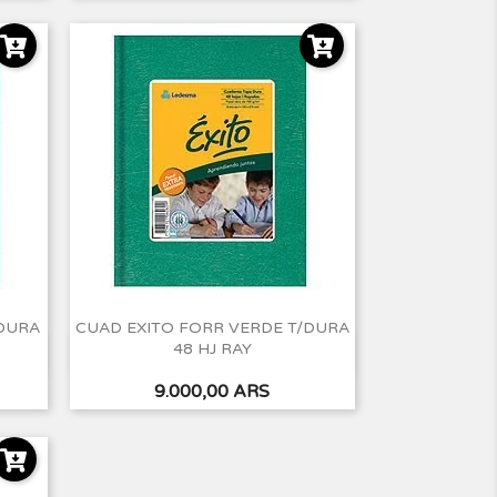
DURA
CUAD EXITO FORR VERDE T/DURA
48 HJ RAY
Vista rápida

Precio
9.000,00 ARS