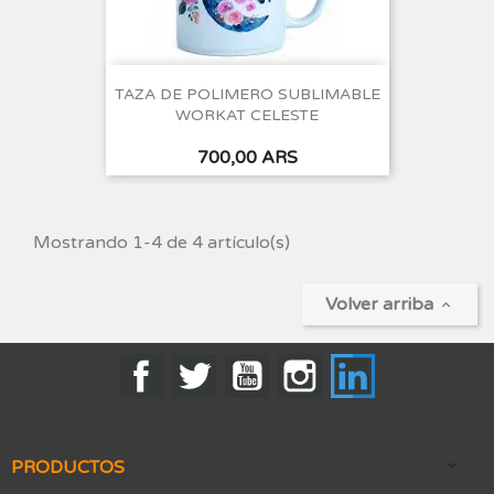
TAZA DE POLIMERO SUBLIMABLE
WORKAT CELESTE
Precio
700,00 ARS
Mostrando 1-4 de 4 artículo(s)
Volver arriba

Facebook
Twitter
YouTube
Instagram
LinkedIn
PRODUCTOS
