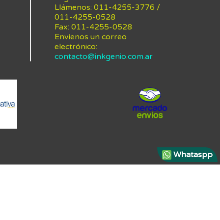
Llámenos:
011-4255-3776 /
011-4255-0528
Fax:
011-4255-0528
Envíenos un correo
electrónico:
contacto@inkgenio.com.ar
Whataspp