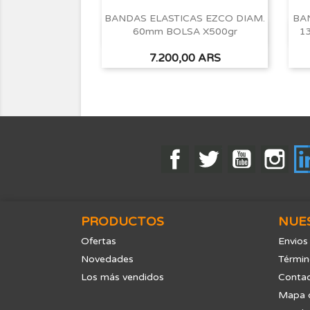
BANDAS ELASTICAS EZCO DIAM.
BA
60mm BOLSA X500gr
1
Vista rápida

Precio
7.200,00 ARS
Facebook
Twitter
YouTube
Ins
PRODUCTOS
NUE
Ofertas
Envios
Novedades
Términ
Los más vendidos
Contac
Mapa d