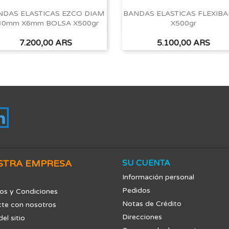
NDAS ELASTICAS EZCO DIAM
BANDAS ELASTICAS FLEXIB
30mm X6mm BOLSA X500gr
X500gr
Vista rápida
Vista rápida


Precio
Precio
7.200,00 ARS
5.100,00 ARS
tagram
LinkedIn
STRA EMPRESA
SU CUENTA
Información personal
Pedidos
os y Condiciones
Notas de Crédito
te con nosotros
Direcciones
el sitio