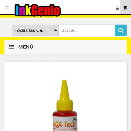

shopping_cart

MENÚ