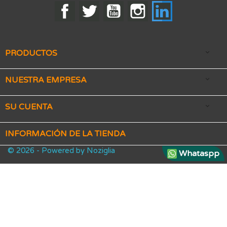
Facebook
Twitter
YouTube
Instagram
LinkedIn
PRODUCTOS

NUESTRA EMPRESA

SU CUENTA

INFORMACIÓN DE LA TIENDA
© 2026 - Powered by Noziglia
Whataspp