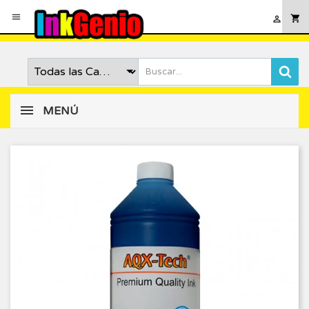

shopping_cart

MENÚ