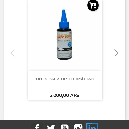
TINTA PARA HP X100ml CIAN
Precio
2.000,00 ARS
Facebook
Twitter
YouTube
Instagram
LinkedIn