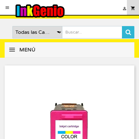

shopping_cart

MENÚ