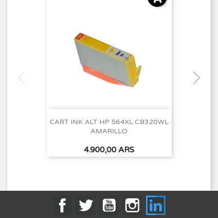
CART INK ALT HP 564XL CB320WL
AMARILLO
Precio
4.900,00 ARS
Facebook
Twitter
YouTube
Instagram
LinkedIn