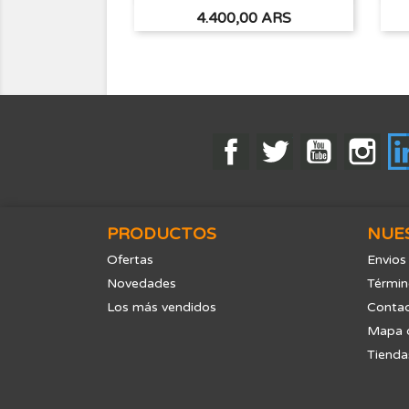
Precio
4.400,00 ARS
Facebook
Twitter
YouTube
Ins
PRODUCTOS
NUE
Ofertas
Envios
Novedades
Términ
Los más vendidos
Contac
Mapa d
Tienda