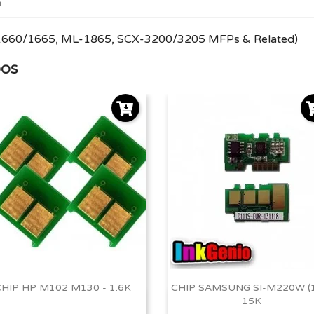
o
1660/1665, ML-1865, SCX-3200/3205 MFPs & Related)
DOS
HIP HP M102 M130 - 1.6K
CHIP SAMSUNG SI-M220W (
15K
Vista rápida
Vista rápida

