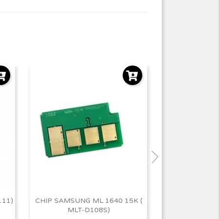
111)
CHIP SAMSUNG ML 1640 15K (
CHIP 
MLT-D108S)
M2020/2020W
Vista rápida
Vist

