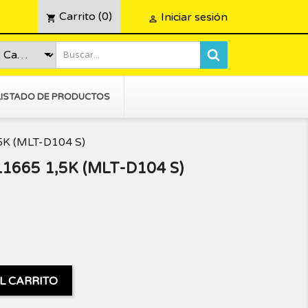
Carrito
(0)
Iniciar sesión
shopping_cart

LISTADO DE PRODUCTOS
K (MLT-D104 S)
665 1,5K (MLT-D104 S)
L CARRITO