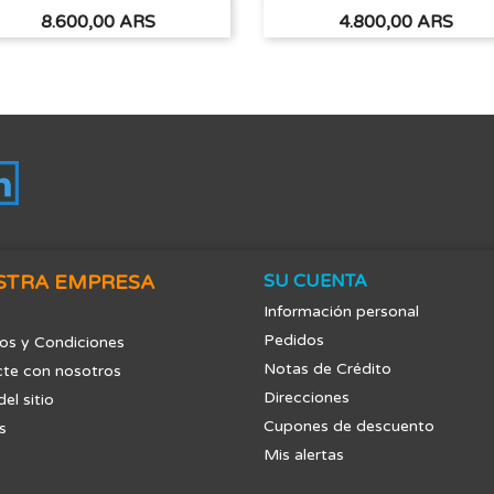
Precio
Precio
8.600,00 ARS
4.800,00 ARS
tagram
LinkedIn
STRA EMPRESA
SU CUENTA
Información personal
Pedidos
os y Condiciones
Notas de Crédito
te con nosotros
Direcciones
el sitio
Cupones de descuento
s
Mis alertas