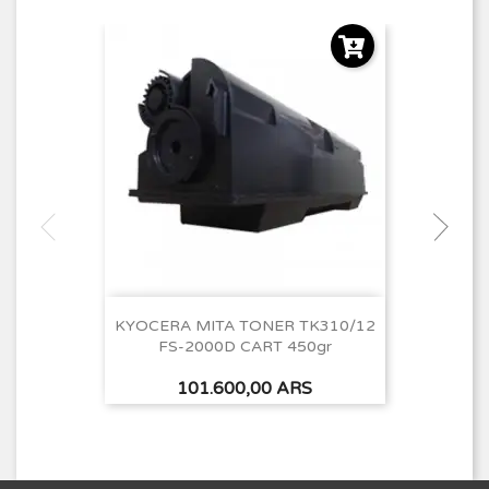
KYOCERA MITA TONER TK310/12
FS-2000D CART 450gr
Precio
101.600,00 ARS