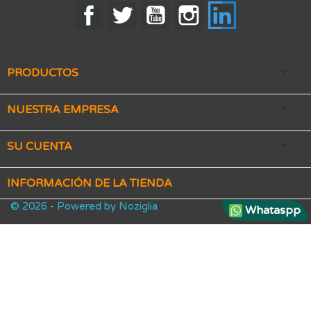
Facebook
Twitter
YouTube
Instagram
LinkedIn
PRODUCTOS

NUESTRA EMPRESA

SU CUENTA

INFORMACIÓN DE LA TIENDA
© 2026 - Powered by Noziglia
Whataspp