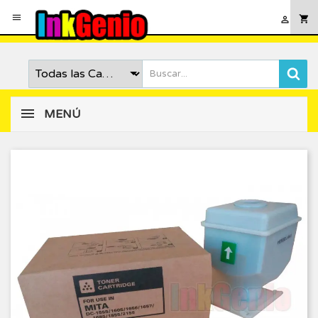

shopping_cart

MENÚ