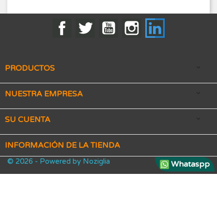
Facebook
Twitter
YouTube
Instagram
LinkedIn
PRODUCTOS

NUESTRA EMPRESA

SU CUENTA

INFORMACIÓN DE LA TIENDA
© 2026 - Powered by Noziglia
Whataspp