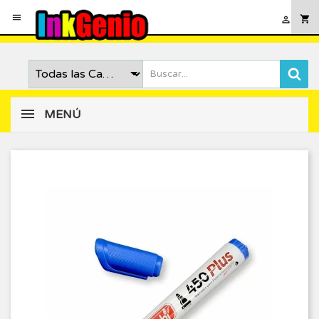

shopping_cart

MENÚ