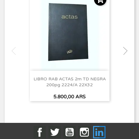
LIBRO RAB ACTAS 2m TD NEGRA
200pg 2224/A 22X32
Precio
5.800,00 ARS
Facebook
Twitter
YouTube
Instagram
LinkedIn