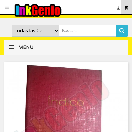

shopping_cart

MENÚ