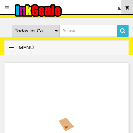

shopping_cart

MENÚ