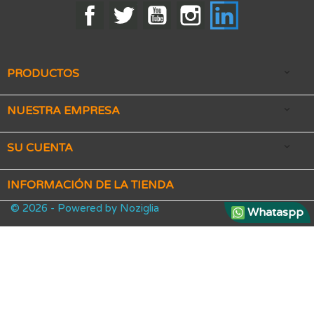
Facebook
Twitter
YouTube
Instagram
LinkedIn
PRODUCTOS

NUESTRA EMPRESA

SU CUENTA

INFORMACIÓN DE LA TIENDA
© 2026 - Powered by Noziglia
Whataspp