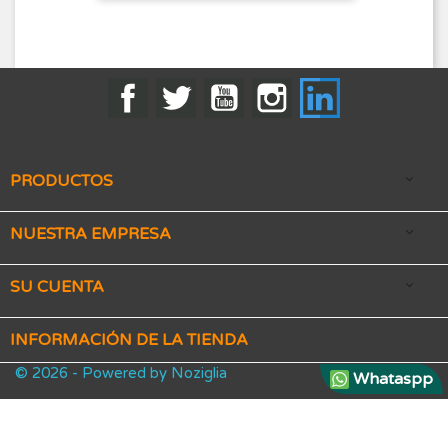
Facebook
Twitter
YouTube
Instagram
LinkedIn
PRODUCTOS

NUESTRA EMPRESA

SU CUENTA

INFORMACIÓN DE LA TIENDA
© 2026 - Powered by Noziglia
Whataspp