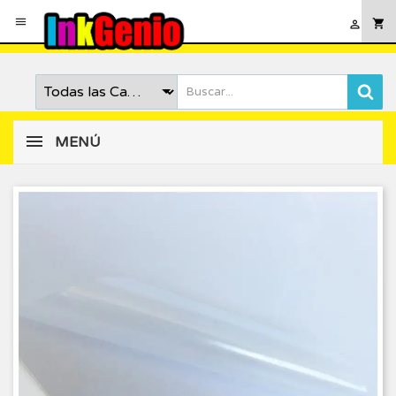

shopping_cart

MENÚ