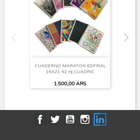
CUADERNO MARATON ESPIRAL
16X21 42 Hj CUADRIC
Precio
1.500,00 ARS
Facebook
Twitter
YouTube
Instagram
LinkedIn