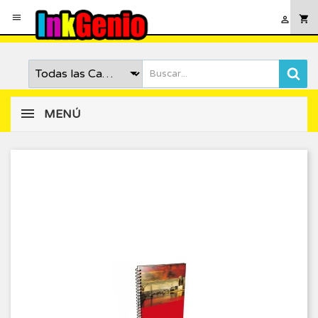

shopping_cart

MENÚ