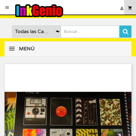

shopping_cart

MENÚ