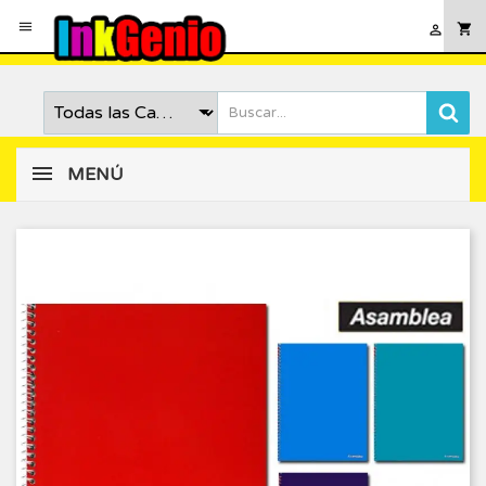

shopping_cart

MENÚ