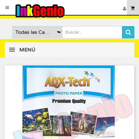

shopping_cart

MENÚ