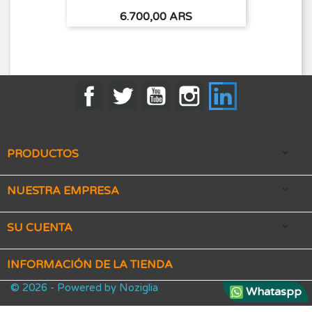
Precio
6.700,00 ARS
Facebook
Twitter
YouTube
Instagram
LinkedIn
PRODUCTOS

NUESTRA EMPRESA

SU CUENTA

INFORMACIÓN DE LA TIENDA
© 2026 - Powered by Noziglia
Whataspp