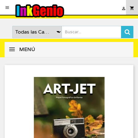

shopping_cart

MENÚ