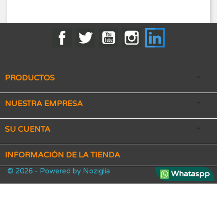
Facebook
Twitter
YouTube
Instagram
LinkedIn
PRODUCTOS

NUESTRA EMPRESA

SU CUENTA

INFORMACIÓN DE LA TIENDA
© 2026 - Powered by Noziglia
Whataspp