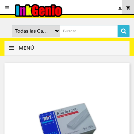

shopping_cart

MENÚ