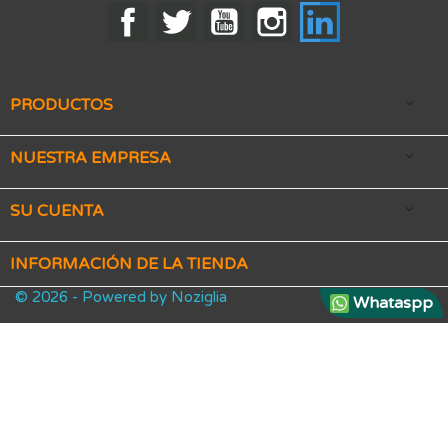
Facebook
Twitter
YouTube
Instagram
LinkedIn
PRODUCTOS

NUESTRA EMPRESA

SU CUENTA

INFORMACIÓN DE LA TIENDA
© 2026 - Powered by Noziglia
Whataspp