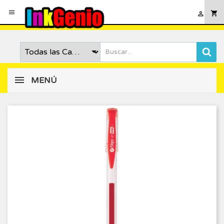

shopping_cart

MENÚ