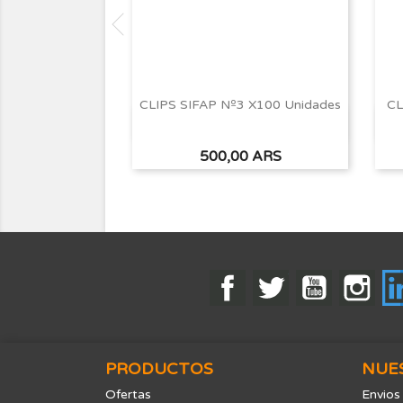
CLIPS SIFAP Nº3 X100 Unidades
CL
Vista rápida

Precio
500,00 ARS
Facebook
Twitter
YouTube
Ins
PRODUCTOS
NUE
Ofertas
Envios