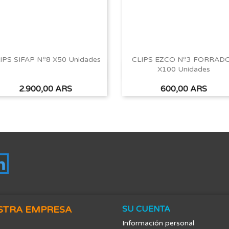
IPS SIFAP Nº8 X50 Unidades
CLIPS EZCO Nº3 FORRAD
X100 Unidades
Vista rápida
Vista rápida


Precio
Precio
2.900,00 ARS
600,00 ARS
tagram
LinkedIn
STRA EMPRESA
SU CUENTA
Información personal