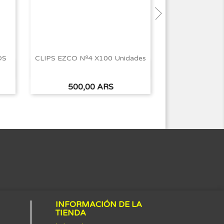
OS
CLIPS EZCO Nº4 X100 Unidades
CLIPS SIFAP Nº
Vista rápida
Vist


Precio
Preci
500,00 ARS
900,
INFORMACIÓN DE LA
TIENDA