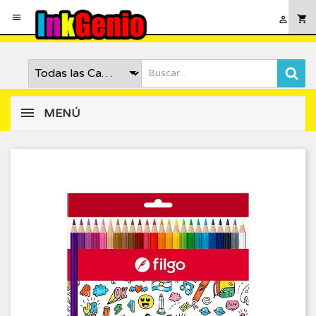

shopping_cart

MENÚ