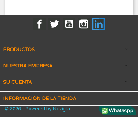
Facebook
Twitter
YouTube
Instagram
LinkedIn
PRODUCTOS

NUESTRA EMPRESA

SU CUENTA

INFORMACIÓN DE LA TIENDA
© 2026 - Powered by Noziglia
Whataspp