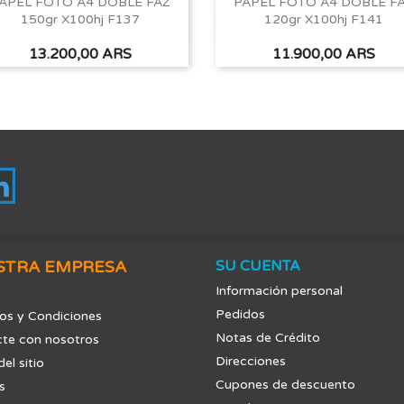
APEL FOTO A4 DOBLE FAZ
PAPEL FOTO A4 DOBLE F
150gr X100hj F137
120gr X100hj F141
Vista rápida
Vista rápida


Precio
Precio
13.200,00 ARS
11.900,00 ARS
tagram
LinkedIn
STRA EMPRESA
SU CUENTA
Información personal
Pedidos
os y Condiciones
Notas de Crédito
te con nosotros
Direcciones
el sitio
Cupones de descuento
s