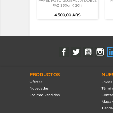
PAPEL FOTO GLOBAL A4 DOBLE
P
FAZ 180gr X 20hj
Vista rápida

Precio
4.500,00 ARS
Facebook
Twitter
YouTube
Ins
PRODUCTOS
NUE
Ofertas
Envios
Novedades
Términ
Los más vendidos
Contac
Mapa d
Tienda