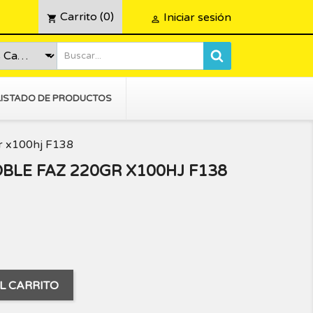
Carrito
(0)
Iniciar sesión
shopping_cart

LISTADO DE PRODUCTOS
 x100hj F138
BLE FAZ 220GR X100HJ F138
L CARRITO