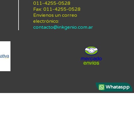
011-4255-0528
Fax:
011-4255-0528
Envíenos un correo
electrónico:
contacto@inkgenio.com.ar
Whataspp