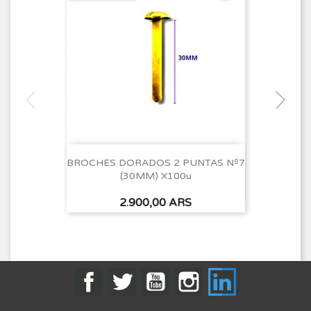
BROCHES DORADOS 2 PUNTAS Nº7
(30MM) X100u
Precio
2.900,00 ARS
Facebook
Twitter
YouTube
Instagram
LinkedIn