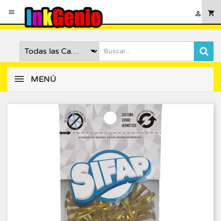

shopping_cart

MENÚ