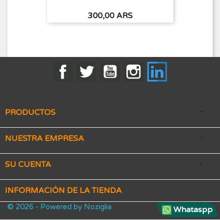
Precio
300,00 ARS
Facebook
Twitter
YouTube
Instagram
LinkedIn
PRODUCTOS

NUESTRA EMPRESA

SU CUENTA

INFORMACIÓN DE LA TIENDA
© 2026 - Powered by Noziglia
Whataspp