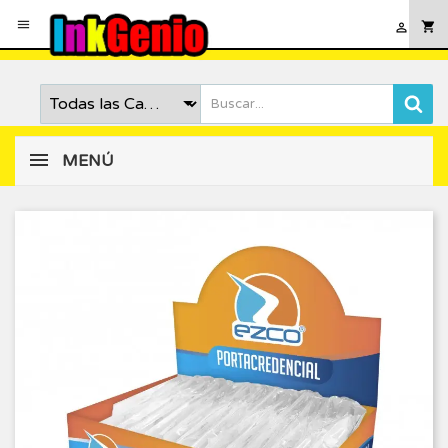

shopping_cart

MENÚ