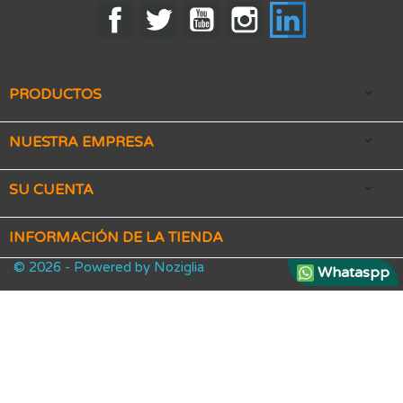
Facebook
Twitter
YouTube
Instagram
LinkedIn
PRODUCTOS

NUESTRA EMPRESA

SU CUENTA

INFORMACIÓN DE LA TIENDA
© 2026 - Powered by Noziglia
Whataspp