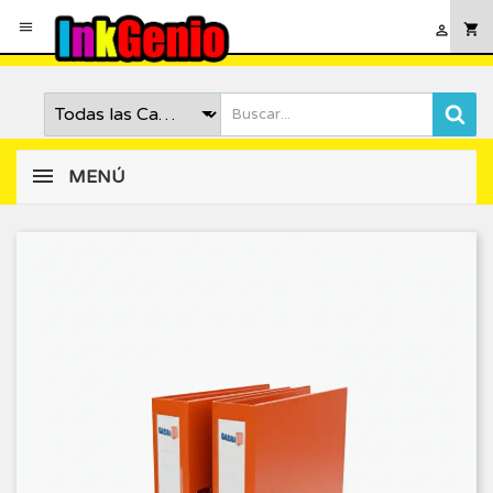

shopping_cart

MENÚ