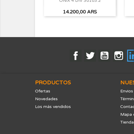
ONIX 4 DIV 30103.2
Vista rápida

Precio
14.200,00 ARS
Facebook
Twitter
YouTube
Ins
PRODUCTOS
NUE
Ofertas
Envios
Novedades
Términ
Los más vendidos
Contac
Mapa d
Tienda