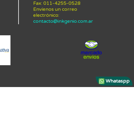
Fax:
011-4255-0528
Envíenos un correo
electrónico:
contacto@inkgenio.com.ar
Whataspp