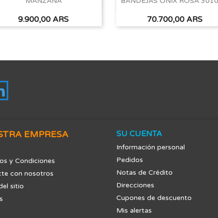
MANZANA
BANDEJAS ONIX ROSA 3010
Vista rápida
Vista rápida


Precio
Precio
9.900,00 ARS
70.700,00 ARS
tagram
LinkedIn
STRA EMPRESA
SU CUENTA
Información personal
Pedidos
os y Condiciones
Notas de Crédito
te con nosotros
Direcciones
el sitio
Cupones de descuento
s
Mis alertas