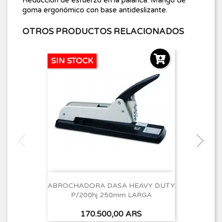
goma ergonómico con base antideslizante.
OTROS PRODUCTOS RELACIONADOS
SIN STOCK
ABROCHADORA DASA HEAVY DUTY
P/200hj 250mm LARGA
Precio
170.500,00 ARS