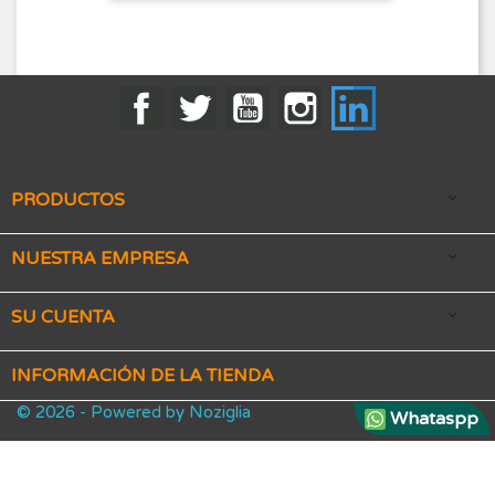
Facebook
Twitter
YouTube
Instagram
LinkedIn
PRODUCTOS

NUESTRA EMPRESA

SU CUENTA

INFORMACIÓN DE LA TIENDA
© 2026 - Powered by Noziglia
Whataspp