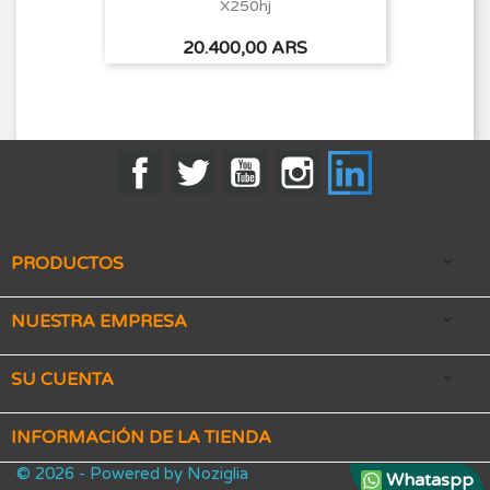
X250hj
Precio
20.400,00 ARS
Facebook
Twitter
YouTube
Instagram
LinkedIn
PRODUCTOS

NUESTRA EMPRESA

SU CUENTA

INFORMACIÓN DE LA TIENDA
© 2026 - Powered by Noziglia
Whataspp