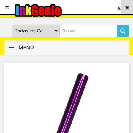

shopping_cart

MENÚ