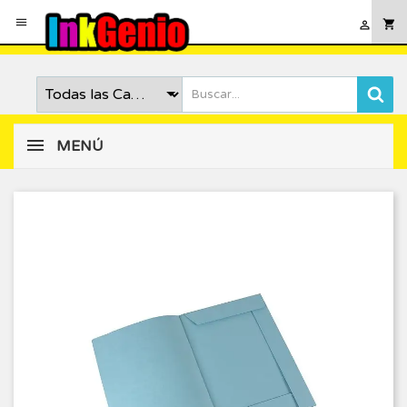

shopping_cart

MENÚ