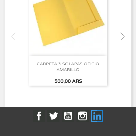
CARPETA 3 SOLAPAS OFICIO
AMARILLO
Precio
500,00 ARS
Facebook
Twitter
YouTube
Instagram
LinkedIn