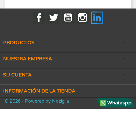
Facebook
Twitter
YouTube
Instagram
LinkedIn
PRODUCTOS

NUESTRA EMPRESA

SU CUENTA

INFORMACIÓN DE LA TIENDA
© 2026 - Powered by Noziglia
Whataspp