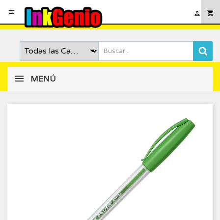

shopping_cart

MENÚ