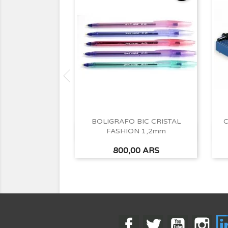
BOLIGRAFO BIC CRISTAL
C
FASHION 1,2mm
Vista rápida

Precio
800,00 ARS
Facebook
Twitter
YouTube
Ins