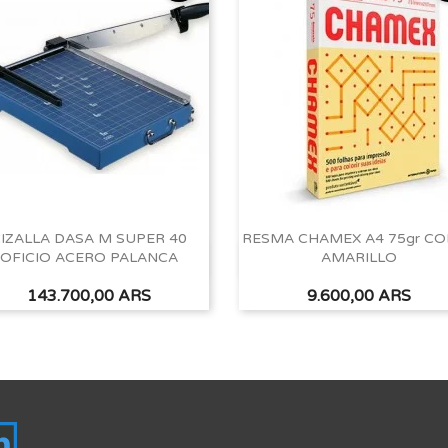
IZALLA DASA M SUPER 40
RESMA CHAMEX A4 75gr C
OFICIO ACERO PALANCA
AMARILLO
Vista rápida
Vista rápida


Precio
Precio
143.700,00 ARS
9.600,00 ARS
tagram
LinkedIn