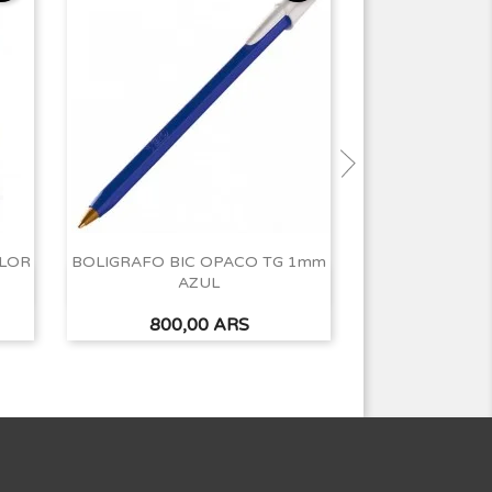
OLOR
BOLIGRAFO BIC OPACO TG 1mm
CART TONER AL
AZUL
85A BASIC
Vista rápida
Vist


Precio
Precio
800,00 ARS
8.100