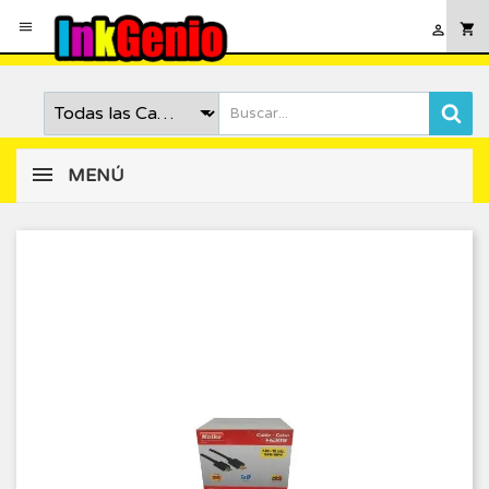

shopping_cart

MENÚ