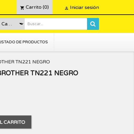
Carrito
(0)
Iniciar sesión
shopping_cart

LISTADO DE PRODUCTOS
OTHER TN221 NEGRO
BROTHER TN221 NEGRO
L CARRITO