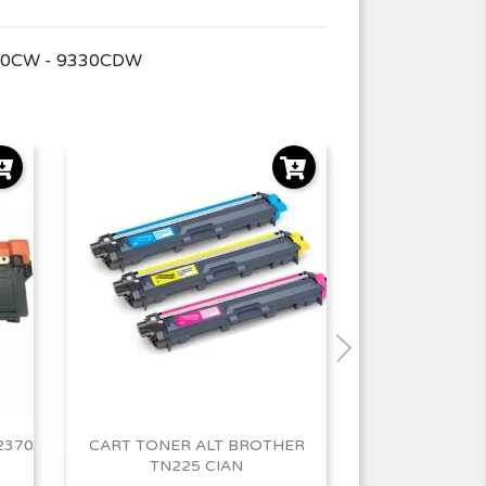
130CW - 9330CDW
2370
CART TONER ALT BROTHER
CART TONER
TN225 CIAN
TN225 
Vista rápida
Vist

