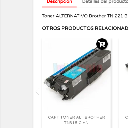
Descripción
Detalles del product
Toner ALTERNATIVO Brother TN 221
OTROS PRODUCTOS RELACIONA
CART TONER ALT BROTHER
C
TN315 CIAN
Vista rápida
