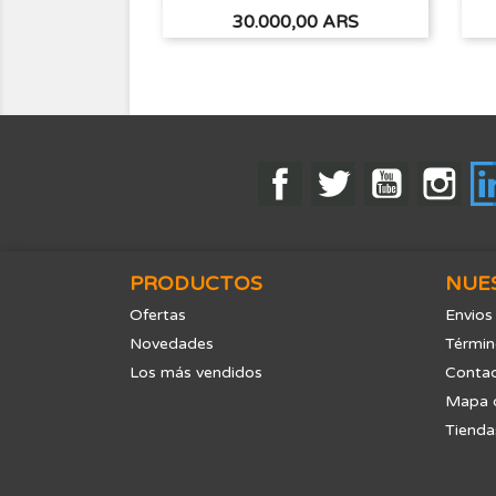
Precio
30.000,00 ARS
Facebook
Twitter
YouTube
Ins
PRODUCTOS
NUE
Ofertas
Envios
Novedades
Términ
Los más vendidos
Contac
Mapa d
Tienda