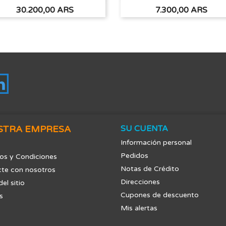
Precio
Precio
30.200,00 ARS
7.300,00 ARS
tagram
LinkedIn
STRA EMPRESA
SU CUENTA
Información personal
Pedidos
os y Condiciones
Notas de Crédito
te con nosotros
Direcciones
el sitio
Cupones de descuento
s
Mis alertas