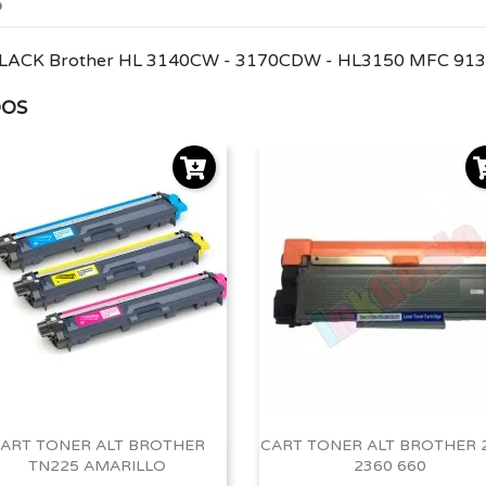
o
 BLACK Brother HL 3140CW - 3170CDW - HL3150 MFC 9
DOS
ART TONER ALT BROTHER
CART TONER ALT BROTHER 
TN225 AMARILLO
2360 660
Vista rápida
Vista rápida

