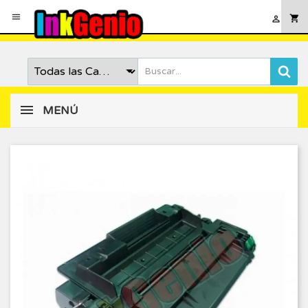

shopping_cart

MENÚ