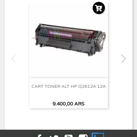
CART TONER ALT HP Q2612A 12A
Precio
9.400,00 ARS
Facebook
Twitter
YouTube
Instagram
LinkedIn