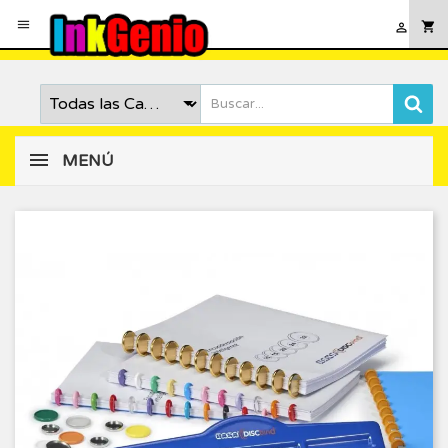

shopping_cart

MENÚ