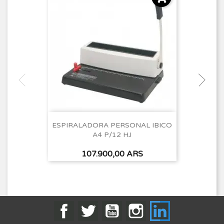
ESPIRALADORA PERSONAL IBICO
A4 P/12 HJ
Precio
107.900,00 ARS
Facebook
Twitter
YouTube
Instagram
LinkedIn