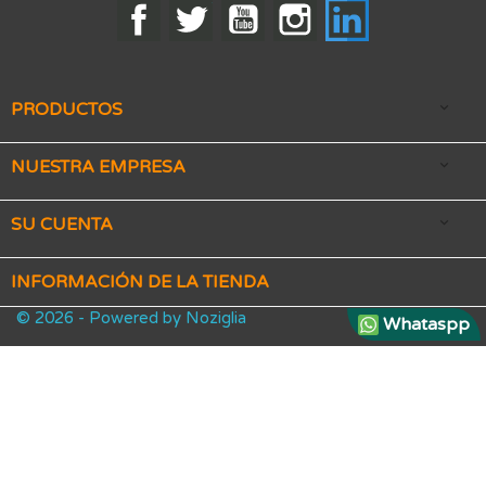
Facebook
Twitter
YouTube
Instagram
LinkedIn
PRODUCTOS

NUESTRA EMPRESA

SU CUENTA

INFORMACIÓN DE LA TIENDA
© 2026 - Powered by Noziglia
Whataspp