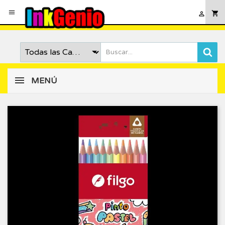

shopping_cart

MENÚ