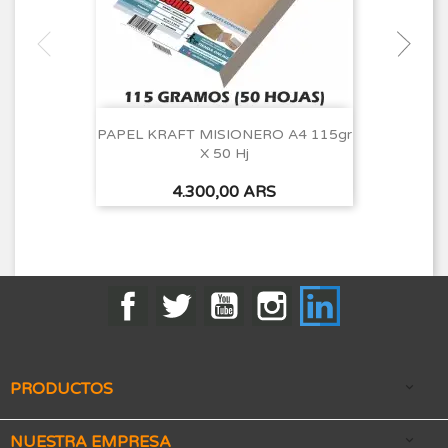
PAPEL KRAFT MISIONERO A4 115gr
X 50 Hj
Precio
4.300,00 ARS
Facebook
Twitter
YouTube
Instagram
LinkedIn
PRODUCTOS

NUESTRA EMPRESA
