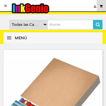

shopping_cart

MENÚ