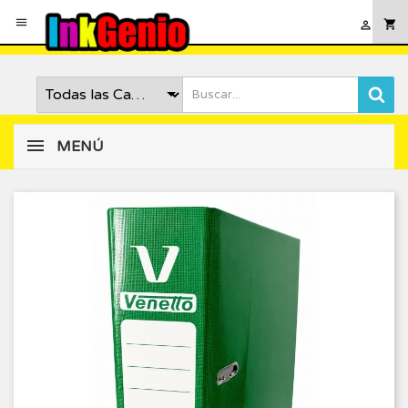

shopping_cart

MENÚ