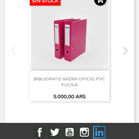
SIN STOCK
BIBLIORATO GADRII OFICIO PVC
FUCSIA
Precio
5.000,00 ARS
Facebook
Twitter
YouTube
Instagram
LinkedIn