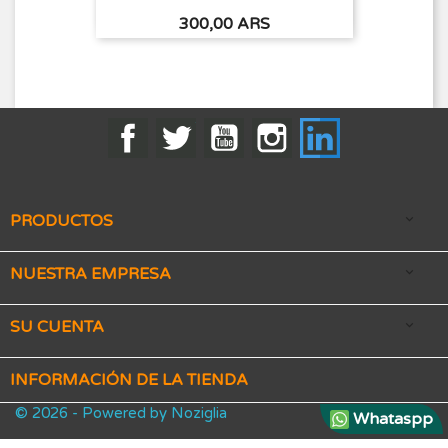
Precio
300,00 ARS
Facebook
Twitter
YouTube
Instagram
LinkedIn
PRODUCTOS

NUESTRA EMPRESA

SU CUENTA

INFORMACIÓN DE LA TIENDA
© 2026 - Powered by Noziglia
Whataspp