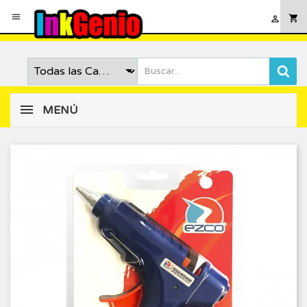

shopping_cart

MENÚ