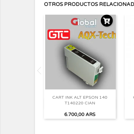
OTROS PRODUCTOS RELACIONA
CART INK ALT EPSON 140
T140220 CIAN
Vista rápida

Precio
6.700,00 ARS