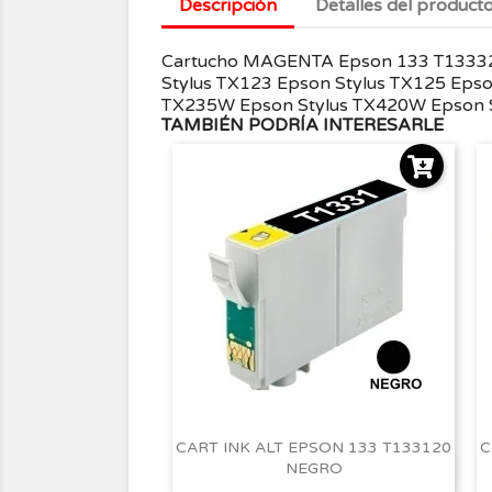
Descripción
Detalles del product
Cartucho MAGENTA Epson 133 T133320 
Stylus TX123 Epson Stylus TX125 Epso
TX235W Epson Stylus TX420W Epson S
TAMBIÉN PODRÍA INTERESARLE
CART INK ALT EPSON 133 T133120
C
NEGRO
Vista rápida
