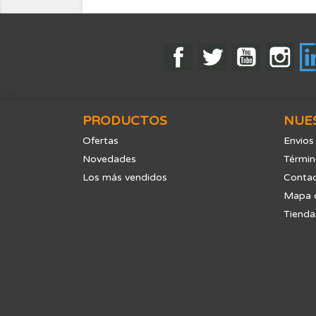
Facebook
Twitter
YouTube
Ins
PRODUCTOS
NUE
Ofertas
Envios
Novedades
Términ
Los más vendidos
Contac
Mapa d
Tienda