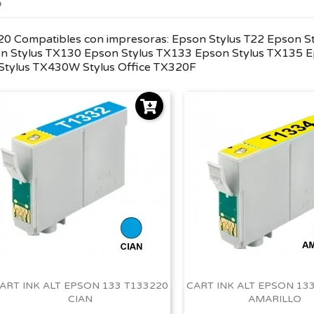
o
Compatibles con impresoras: Epson Stylus T22 Epson St
n Stylus TX130 Epson Stylus TX133 Epson Stylus TX135 Ep
tylus TX430W Stylus Office TX320F
ART INK ALT EPSON 133 T133220
CART INK ALT EPSON 13
CIAN
AMARILLO
Vista rápida
Vista rápida

