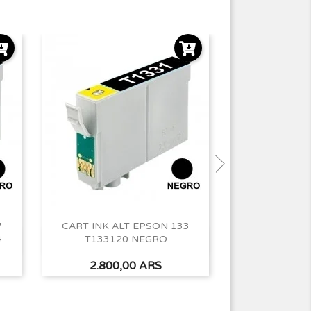
SIN STOCK
7
CART INK ALT EPSON 133
CART INK A
4
T133120 NEGRO
T07312
Vista rápida
Vist


Precio
Precio
2.800,00 ARS
3.300