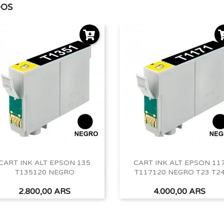
DOS
CART INK ALT EPSON 135
CART INK ALT EPSON 11
T135120 NEGRO
T117120 NEGRO T23 T2
Vista rápida
Vista rápida


Precio
Precio
2.800,00 ARS
4.000,00 ARS