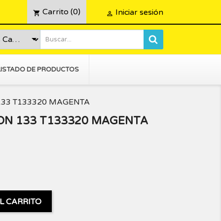
Carrito
(0)
Iniciar sesión
shopping_cart

LISTADO DE PRODUCTOS
133 T133320 MAGENTA
SON 133 T133320 MAGENTA
L CARRITO