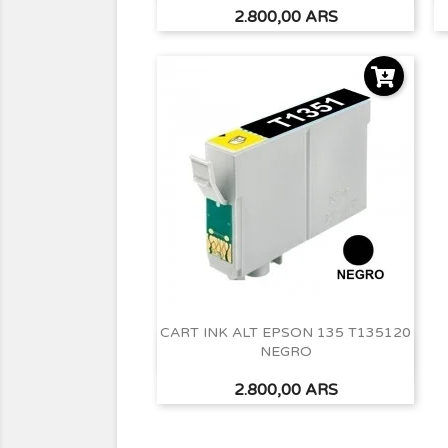
Precio
2.800,00 ARS
CART INK ALT EPSON 135 T135120
NEGRO
Vista rápida

Precio
2.800,00 ARS