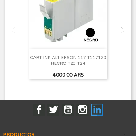
CART INK ALT EPSON 117 T117120
NEGRO T23 T24
Precio
4.000,00 ARS
Facebook
Twitter
YouTube
Instagram
LinkedIn
PRODUCTOS
