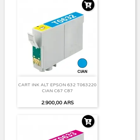
CART INK ALT EPSON 632 T063220
CIAN C67 C87
Precio
2.900,00 ARS