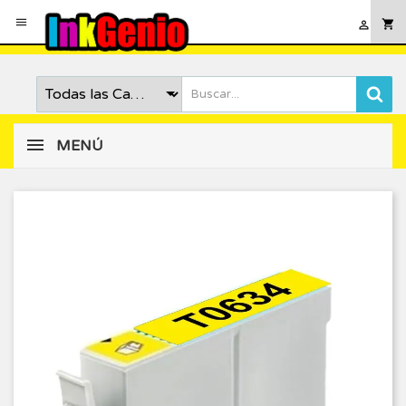

shopping_cart

MENÚ