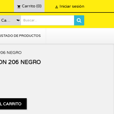
Carrito
(0)
Iniciar sesión
shopping_cart

LISTADO DE PRODUCTOS
206 NEGRO
SON 206 NEGRO
L CARRITO