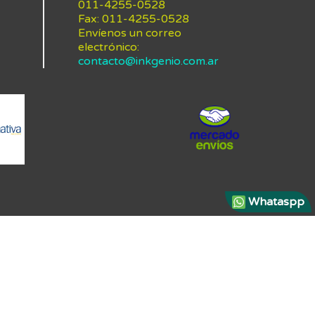
011-4255-0528
Fax:
011-4255-0528
Envíenos un correo
electrónico:
contacto@inkgenio.com.ar
Whataspp