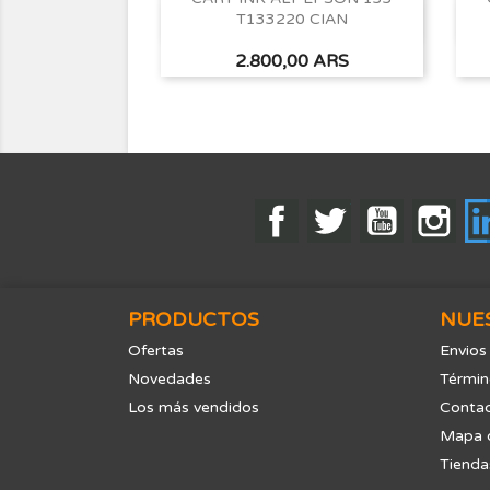
T133220 CIAN
Vista rápida

Precio
2.800,00 ARS
Facebook
Twitter
YouTube
Ins
PRODUCTOS
NUE
Ofertas
Envios
Novedades
Términ
Los más vendidos
Contac
Mapa d
Tienda