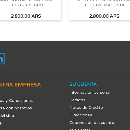
T135120 NEGRO
T133320 MAGENTA
Vista rápida
Vista rápida


Precio
Precio
2.800,00 ARS
2.800,00 ARS
tagram
LinkedIn
STRA EMPRESA
SU CUENTA
Información personal
Pedidos
os y Condiciones
Notas de Crédito
te con nosotros
Direcciones
el sitio
Cupones de descuento
s